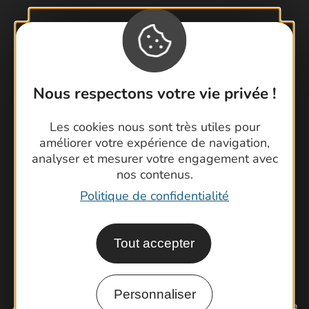
Contactez-nous !
Foire aux questions
Nous respectons votre vie privée !
Brochures
Cartoguides et Topoguides
Les cookies nous sont très utiles pour
améliorer votre expérience de navigation,
Latitude Gard
analyser et mesurer votre engagement avec
nos contenus.
Politique de confidentialité
Tout accepter
Personnaliser