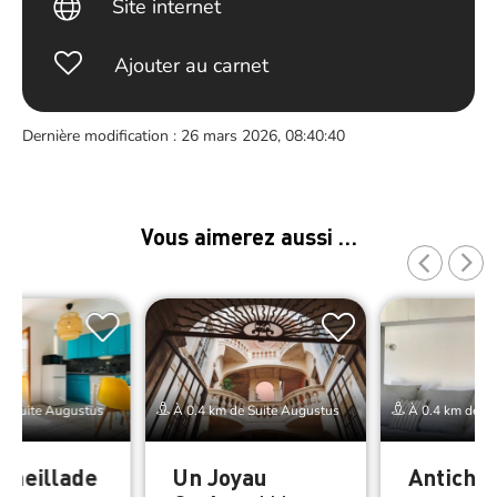
Site internet
Ajouter au carnet
Dernière modification : 26 mars 2026, 08:40:40
Vous aimerez aussi …
e Suite Augustus
À 0.4 km de Suite Augustus
À 0.4 km de Su
rmeillade
Un Joyau
Anticha