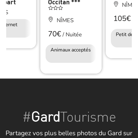
Appart
Occitan ***
NÎME
MES
105€
/
N
NÎMES
Internet
70€
/
Nuitée
Petit déj
Animaux acceptés
Accès Internet
Wifi
#
Gard
Tourisme
Partagez vos plus belles photos du Gard sur