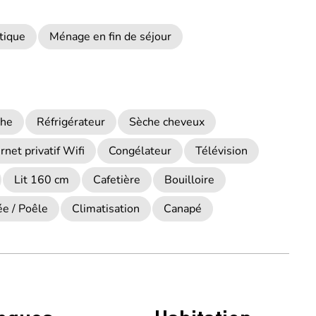
tique
Ménage en fin de séjour
he
Réfrigérateur
Sèche cheveux
rnet privatif Wifi
Congélateur
Télévision
Lit 160 cm
Cafetière
Bouilloire
e / Poêle
Climatisation
Canapé