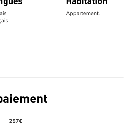
ngues
Habitation
ais
Appartement.
çais
 paiement
257€