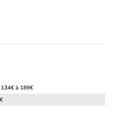
 134€ à 189€
€