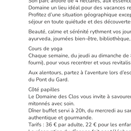
Son parc arboré de 4 hectares, aux essence
Domaine un lieu idéal pour des vacances r
Profitez d’une situation géographique excep
séjour en toute quiétude et des découverte
Beauté, calme et sérénité rythment vos jou
ayurveda, journées bien-être, bibliothèque,
Cours de yoga
Chaque semaine, du jeudi au dimanche de 8
fourni), pour vous recentrer et vous revitalis
Aux alentours, partez à l’aventure lors d’e
du Pont du Gard.
Côté papilles
Le Domaine des Clos vous invite à savourer 
mitonnés avec soin.
Dîner buffet servi à 20h, du mercredi au s
authentique et gourmande.
Tarifs : 36 € par adulte, 22 € pour les enf