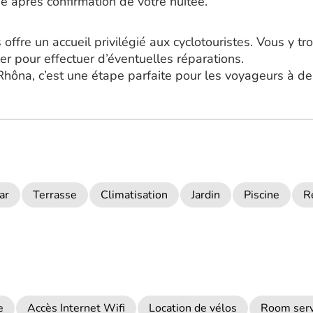
ne après confirmation de votre nuitée.
offre un accueil privilégié aux cyclotouristes. Vous y t
ier pour effectuer d’éventuelles réparations.
iaRhôna, c’est une étape parfaite pour les voyageurs à d
ar
Terrasse
Climatisation
Jardin
Piscine
R
e
Accès Internet Wifi
Location de vélos
Room serv