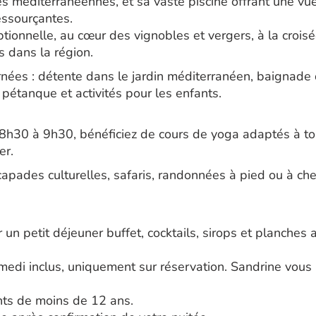
s méditerranéennes, et sa vaste piscine offrant une vue
essourçantes.
tionnelle, au cœur des vignobles et vergers, à la crois
s dans la région.
rnées : détente dans le jardin méditerranéen, baignade
 pétanque et activités pour les enfants.
h30 à 9h30, bénéficiez de cours de yoga adaptés à tou
er.
scapades culturelles, safaris, randonnées à pied ou à c
un petit déjeuner buffet, cocktails, sirops et planches 
amedi inclus, uniquement sur réservation. Sandrine vous
ants de moins de 12 ans.