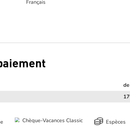
Français
 paiement
de
17
Chèque-Vacances Classic
ue
Espèces