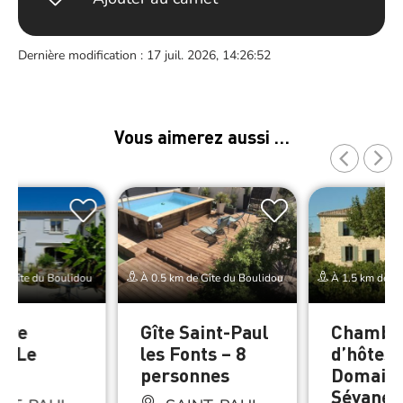
Dernière modification : 17 juil. 2026, 14:26:52
Vous aimerez aussi …
e Gîte du Boulidou
À 0.5 km de Gîte du Boulidou
À 1.5 km de Gî
bre
Gîte Saint-Paul
Chambr
es Le
les Fonts – 8
d’hôtes
n
personnes
Domaine
Sévanes