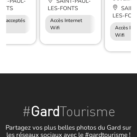
NT-PAUL-
SAINT-PAUL-
ONTS
LES-FONTS
SAINT
LES-FON
ux acceptés
Petit déjeuner
Accès Internet
Accès Internet
Wifi
Wifi
Accès Int
Wifi
#
Gard
Tourisme
Partagez vos plus belles photos du Gard sur
les réseaux sociaux avec le #gardtourisme !