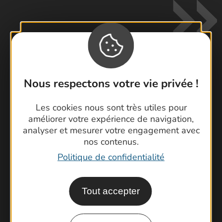
Nous respectons votre vie privée !
Contactez-nous !
Foire aux questions
Les cookies nous sont très utiles pour
Brochures
améliorer votre expérience de navigation,
analyser et mesurer votre engagement avec
Cartoguides et Topoguides
nos contenus.
Latitude Gard
Politique de confidentialité
Tout accepter