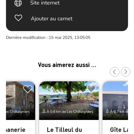
Site internet
Ajouter au carnet
Dernière modification : 15 mai 2025, 13:05:05
Vous aimerez aussi …
e Les Châtaigniers
À 0.6 km de Les Châtaigniers
À 0.7 km de Le
gnanerie
Le Tilleul du
Gîte La 