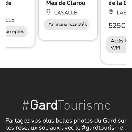
s de
Mas de Clarou
de la Gr
u
LASALLE
LASA
SALLE
525€
Animaux acceptés
/
S
ux acceptés
Accès Int
Wifi
#
Gard
Tourisme
Partagez vos plus belles photos du Gard sur
les réseaux sociaux avec le #gardtourisme !