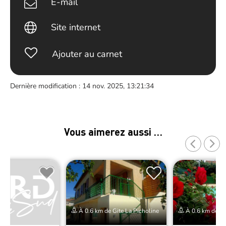
E-mail
Site internet
Ajouter au carnet
Dernière modification : 14 nov. 2025, 13:21:34
Vous aimerez aussi …
À 0.6 km de Gite La Picholine
À 0.6 km de Gi