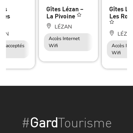
les
Gîtes Lézan –
Gîtes Lé
nes
La Pivoine
Les Rom
LÉZAN
ZAN
LÉZA
Accès Internet
ux acceptés
Accès Internet
Wifi
Accès Int
Wifi
Wifi
#
Gard
Tourisme