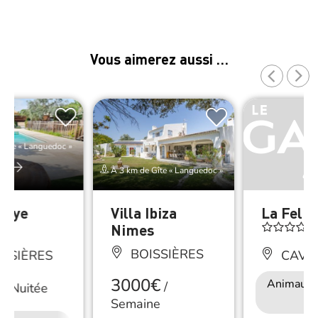
Vous aimerez aussi …
Gîte « Languedoc »
er
À 3 km de Gîte « Languedoc »
paye
Villa Ibiza
La Felic
Nimes
BOISSIÈRES
SSIÈRES
CAVE
3000€
Animaux 
/
/
Nuitée
Semaine