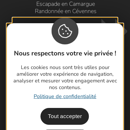
Escapade en Camargue
Randonnée en Cévennes
Nous respectons votre vie privée !
Les cookies nous sont très utiles pour
Contactez-nous !
améliorer votre expérience de navigation,
Foire aux questions
analyser et mesurer votre engagement avec
nos contenus.
Brochures
Politique de confidentialité
Cartoguides et Topoguides
Latitude Gard
Tout accepter