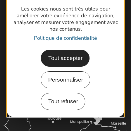
Les cookies nous sont très utiles pour
améliorer votre expérience de navigation,
Contactez-nous !
analyser et mesurer votre engagement avec
nos contenus.
Foire aux questions
Brochures
Politique de confidentialité
Cartoguides et Topoguides
Latitude Gard
Tout accepter
Personnaliser
Tout refuser