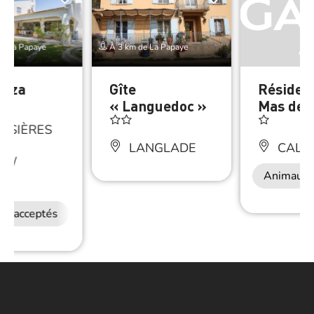
de La Papaye
À 3 km de La Papaye
Ibiza
Gîte
Résiden
s
« Languedoc »
Mas des
SSIÈRES
LANGLADE
CALV
€
/
Animaux 
ne
ux acceptés