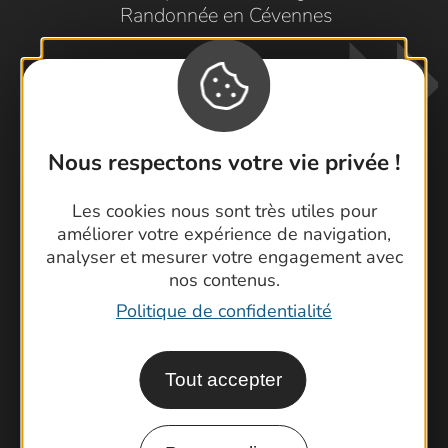
Randonnée en Cévennes
Nous respectons votre vie privée !
Les cookies nous sont très utiles pour
Contactez-nous !
améliorer votre expérience de navigation,
Foire aux questions
analyser et mesurer votre engagement avec
nos contenus.
Brochures
Politique de confidentialité
Cartoguides et Topoguides
Latitude Gard
Tout accepter