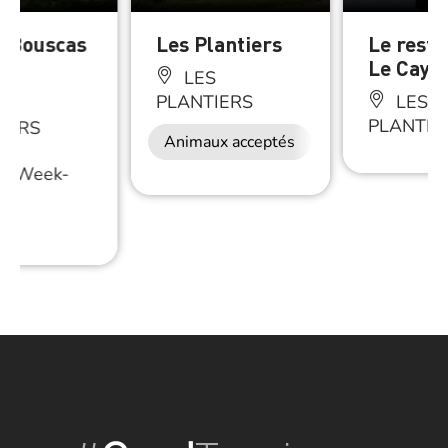
le Bouscas
Les Plantiers
Le resta
Le Cayl
LES
PLANTIERS
LES
S
PLANTIE
IERS
Animaux acceptés
Restauration
/
Week-