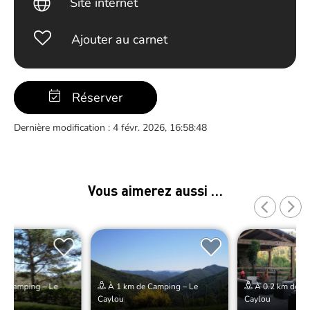
Site internet
Ajouter au carnet
Réserver
Dernière modification : 4 févr. 2026, 16:58:48
Vous aimerez aussi …
de Camping – Le
À 1 km de Camping – Le
À 0.2 km de Ca
Caylou
Caylou