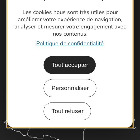
Contactez-nous !
Les cookies nous sont très utiles pour
Foire aux questions
améliorer votre expérience de navigation,
analyser et mesurer votre engagement avec
Brochures
nos contenus.
Cartoguides et Topoguides
Politique de confidentialité
Latitude Gard
Tout accepter
Personnaliser
Tout refuser