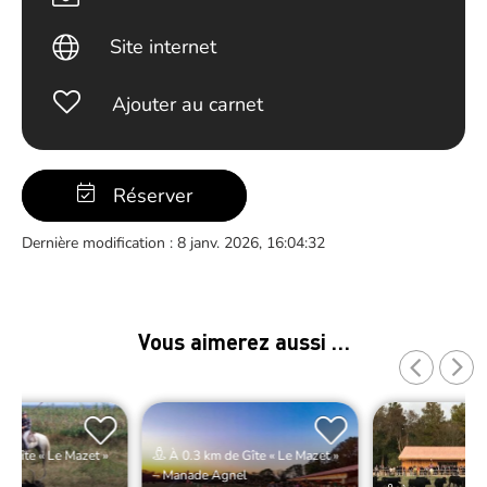
Site internet
Ajouter au carnet
Réserver
Dernière modification : 8 janv. 2026, 16:04:32
Vous aimerez aussi …
e Gîte « Le Mazet »
À 0.3 km de Gîte « Le Mazet »
nel
– Manade Agnel