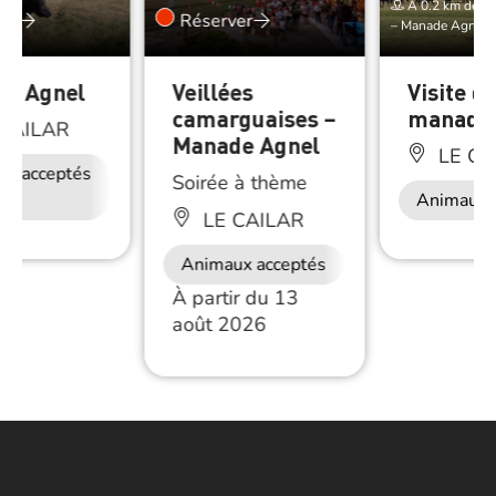
À 0.2 km de Gît
er
Réserver
– Manade Agnel
e Agnel
Veillées
Visite de
camarguaises –
manade 
CAILAR
Manade Agnel
LE CA
ux acceptés
Accès Internet
Soirée à thème
Wifi
Animaux 
LE CAILAR
Animaux acceptés
À partir du 13
août 2026