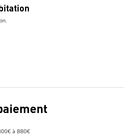
bitation
on.
 paiement
 800€ à 880€