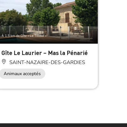
À 1.5 km de Gîte « Le Tilleul »
À 2 km de G
Gîte Le Laurier – Mas la Pénarié
Gîte 
SAINT-NAZAIRE-DES-GARDIES
SAI
Animaux acceptés
260
Week-
Anima