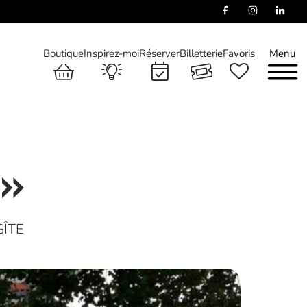
Boutique
Inspirez-moi
Réserver
Billetterie
Favoris
Menu
 »
GÎTE