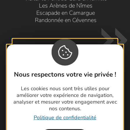
Les Arènes de Nîmes
Escapade en Camargue
Randonnée en Cévennes
Nous respectons votre vie privée !
Contactez-nous !
Les cookies nous sont très utiles pour
Foire aux questions
améliorer votre expérience de navigation,
Brochures
analyser et mesurer votre engagement avec
Cartoguides et Topoguides
nos contenus.
Latitude Gard
Politique de confidentialité