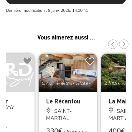
Dernière modification : 9 janv. 2025, 14:00:41
Vous aimerez aussi …
À 0.4 km de Gîte « Le Valat »
À 0.5 km de Gît
tier
Le Récantou
La Mais
de
SAINT-
SAINT
MARTIAL
MARTIAL
NT-
AL
330€
400€
/
Semaine
/
S