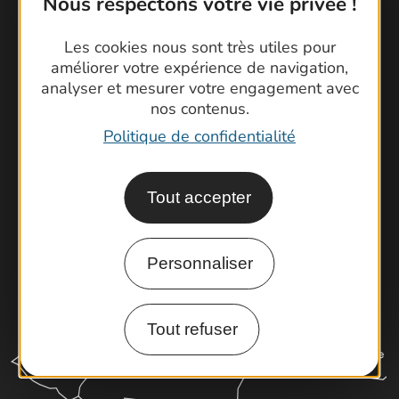
Nous respectons votre vie privée !
Contactez-nous !
Les cookies nous sont très utiles pour
Foire aux questions
améliorer votre expérience de navigation,
analyser et mesurer votre engagement avec
Brochures
nos contenus.
Cartoguides et Topoguides
Politique de confidentialité
Latitude Gard
Tout accepter
Personnaliser
Tout refuser