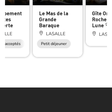
ampement
Le Mas de la
Gîte Ora
urtes
Grande
Rocher d
verte
Baraque
Lune
SALLE
LASALLE
LASA
ux acceptés
Petit déjeuner