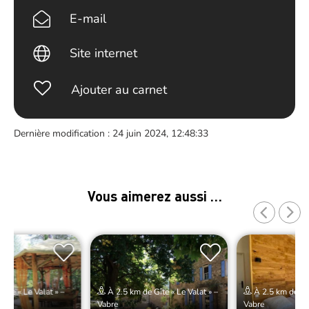
E-mail
Site internet
Ajouter au carnet
Dernière modification : 24 juin 2024, 12:48:33
Vous aimerez aussi …
îte « Le Valat » –
À 2.5 km de Gîte « Le Valat » –
À 2.5 km de Gît
Vabre
Vabre