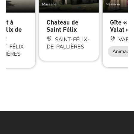
Massane
Massane
zet à
Chateau de
Gîte « L
Félix de
Saint Félix
Valat » 
res
SAINT-FÉLIX-
VABR
NT-FÉLIX-
DE-PALLIÈRES
Animaux 
LLIÈRES