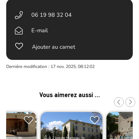
06 19 98 32 04
E-mail
Ajouter au carnet
Dernière modification : 17 nov. 2025, 08:12:02
Vous aimerez aussi …
de Hameau de
À 2 km de Hameau de
À 2.5 km de H