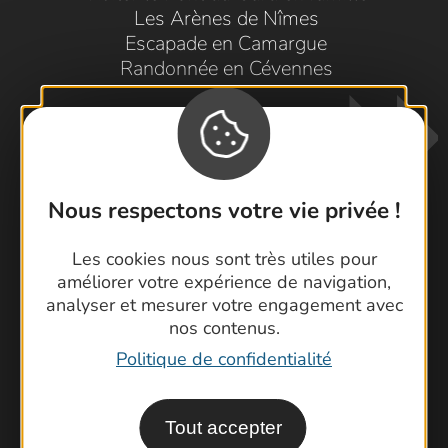
Les Arènes de Nîmes
Escapade en Camargue
Randonnée en Cévennes
Nous respectons votre vie privée !
Les cookies nous sont très utiles pour
Contactez-nous !
améliorer votre expérience de navigation,
Foire aux questions
analyser et mesurer votre engagement avec
nos contenus.
Brochures
Politique de confidentialité
Cartoguides et Topoguides
Latitude Gard
Tout accepter