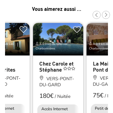
Vous aimerez aussi …
e Gîte Les
À 0.9 km de Gîte Les
À 0.9 km de Gî
es
Charbonnières
Charbonnières
Chez Carole et
La Mais
erites
Stéphane
Pont du
RS-PONT-
VERS-
VERS-PONT-
ARD
DU-GAR
DU-GARD
75€
180€
Nuitée
/
Nu
/
Nuitée
Internet
Petit déj
Accès Internet