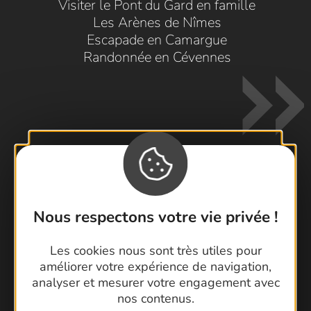
Visiter le Pont du Gard en famille
Les Arènes de Nîmes
Escapade en Camargue
Randonnée en Cévennes
Contactez-nous !
Nous respectons votre vie privée !
Foire aux questions
Brochures
Les cookies nous sont très utiles pour
Cartoguides et Topoguides
améliorer votre expérience de navigation,
analyser et mesurer votre engagement avec
Latitude Gard
nos contenus.