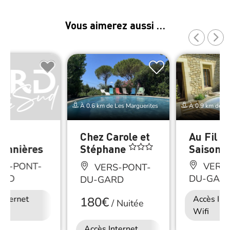
Vous aimerez aussi …
À 0.6 km de Les Marguerites
À 0.9 km de Le
Les
Chez Carole et
Au Fil d
onnières
Stéphane
Saisons
RS-PONT-
VERS-
VERS-PONT-
ARD
DU-GAR
DU-GARD
Internet
Accès Int
180€
/
Nuitée
Wifi
Accès Internet