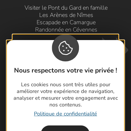
Visiter le Pont du Gard en famille
Les Arènes de Nîmes
Escapade en Camargue
Randonnée en Cévennes
Nous respectons votre vie privée !
Les cookies nous sont très utiles pour
Contactez-nous !
améliorer votre expérience de navigation,
analyser et mesurer votre engagement avec
Foire aux questions
nos contenus.
Brochures
Politique de confidentialité
Cartoguides et Topoguides
Latitude Gard