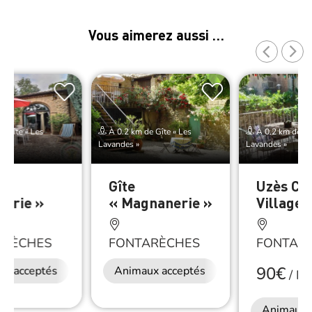
Vous aimerez aussi …
e Gîte « Les
À 0.2 km de Gîte « Les
À 0.2 km de Gît
Lavandes »
Lavandes »
Gîte
Uzès Cô
gerie »
« Magnanerie »
Village
ARÈCHES
FONTARÈCHES
FONTAR
90€
ux acceptés
Animaux acceptés
/
Nu
Animaux 