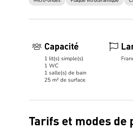
Micro-ondes
Plaque vitrocéramique
C
Capacité
La
1 lit(s) simple(s)
Fran
1 WC
1 salle(s) de bain
25 m² de surface
Tarifs et modes de