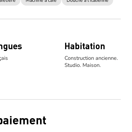
afetière
Machine à café
Douche à l’italienne
ngues
Habitation
çais
Construction ancienne.
Studio.
Maison.
 paiement