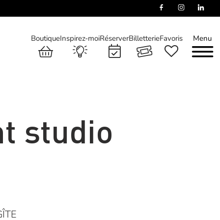
Boutique
Inspirez-moi
Réserver
Billetterie
Favoris
Menu
t studio
GÎTE