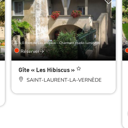
À 0.8 km de Les oiseaux – Charmant studio lumineux
Réserver
Gîte « Les Hibiscus »
SAINT-LAURENT-LA-VERNÈDE