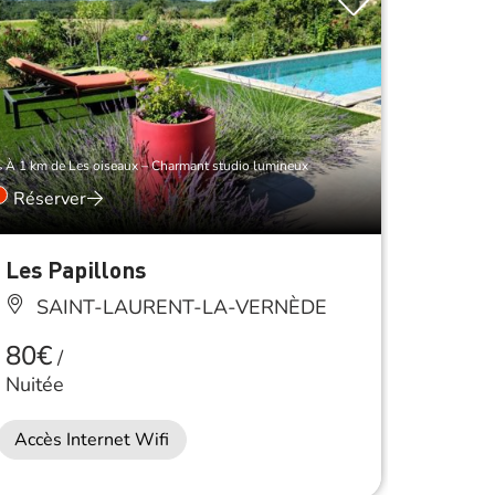
À 1 km de Les oiseaux – Charmant studio lumineux
Réserver
À 1 km de 
Les Papillons
La Ma
SAINT-LAURENT-LA-VERNÈDE
SA
80€
Anima
/
Nuitée
Accès Internet Wifi