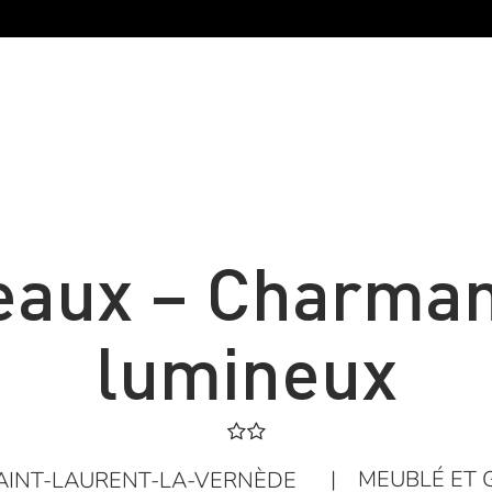
eaux – Charman
lumineux
|
MEUBLÉ ET 
AINT-LAURENT-LA-VERNÈDE