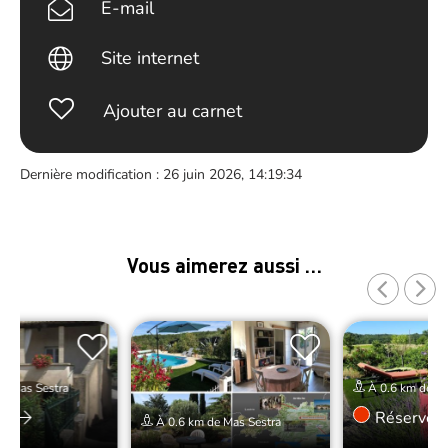
E-mail
Site internet
Ajouter au carnet
Dernière modification : 26 juin 2026, 14:19:34
Vous aimerez aussi …
e Mas Sestra
À 0.6 km de Ma
er
Réserver
À 0.6 km de Mas Sestra