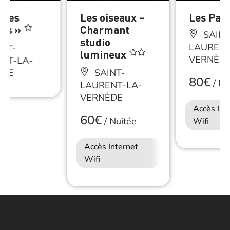
 Les
Les oiseaux –
Les Papi
cus »
Charmant
SAINT
studio
LAURENT
NT-
lumineux
VERNÈD
NT-LA-
ÈDE
SAINT-
80€
/
Nu
LAURENT-LA-
VERNÈDE
Accès Int
60€
/
Nuitée
Wifi
Accès Internet
Wifi