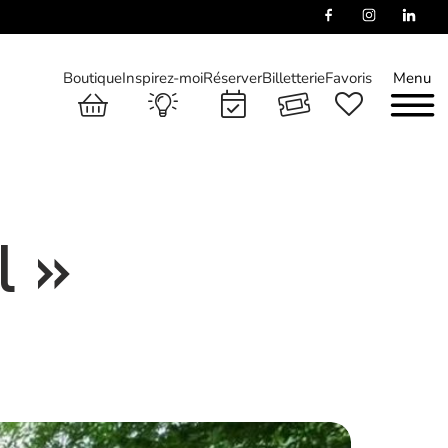
Boutique
Inspirez-moi
Réserver
Billetterie
Favoris
Menu
l »