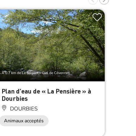
À 0.7 km de Le Suquet – Ciel de Cévennes
À 0.3 km d
Plan d’eau de « La Pensière » à
La Ca
Dourbies
DO
DOURBIES
Animaux acceptés