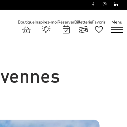
Boutique
Inspirez-moi
Réserver
Billetterie
Favoris
Menu
évennes