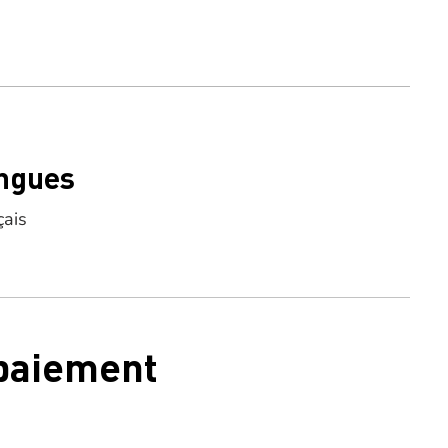
ngues
çais
 paiement