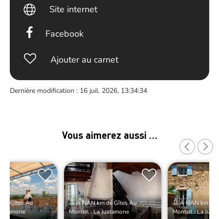
Site internet
Facebook
Ajouter au carnet
Dernière modification : 16 juil. 2026, 13:34:34
Vous aimerez aussi …
de Gîtes Au
À NAN km de Gîtes Au
À NAN km de G
 Justamone
Monteil : La Justamone
Monteil : La Just