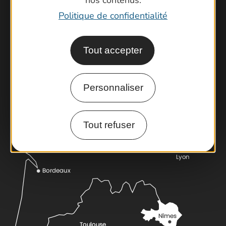
nos contenus.
Politique de confidentialité
Tout accepter
Contactez-nous !
Foire aux questions
Brochures
Personnaliser
Cartoguides et Topoguides
Latitude Gard
Tout refuser