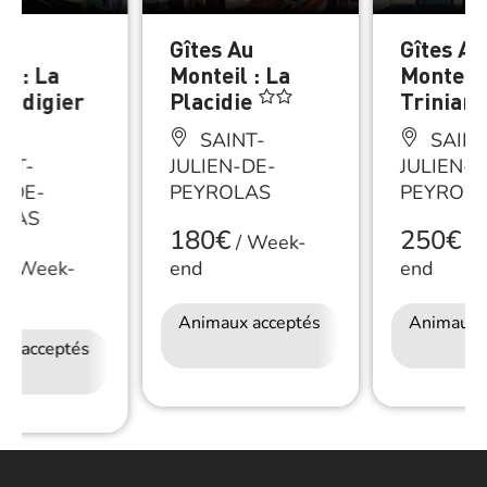
 Au
Gîtes Au
Gîtes Au
l : La
Monteil : La
Monteil 
Audigier
Placidie
Trinian
SAINT-
SAINT
NT-
JULIEN-DE-
JULIEN-D
N-DE-
PEYROLAS
PEYROL
OLAS
180€
250€
/
Week-
/
W
/
Week-
end
end
Animaux acceptés
Accès Internet
Animaux 
ux acceptés
Accès Internet
Wifi
Wifi