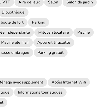
ou VTT
Aire de jeux
Salon
Salon de jardin
Bibliothèque
 boule de fort
Parking
rée indépendante
Mitoyen locataire
Piscine
Piscine plein air
Appareil à raclette
rrasse ombragée
Parking gratuit
énage avec supplément
Accès Internet Wifi
stique
Informations touristiques
it