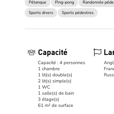
Pétanque
Ping-pong
Randonnée pédest
Sports divers
Sports pédestres
Capacité
La
Capacité : 4 personnes
Angl
1 chambre
Fran
1 lit(s) double(s)
Rus
2 lit(s) simple(s)
1 WC
1 salle(s) de bain
3 étage(s)
61 m² de surface