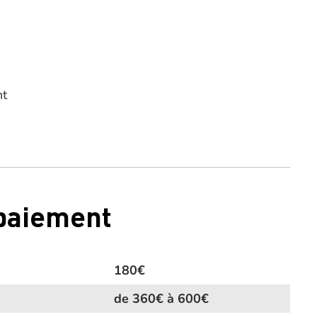
nt
 paiement
180€
de 360€ à 600€