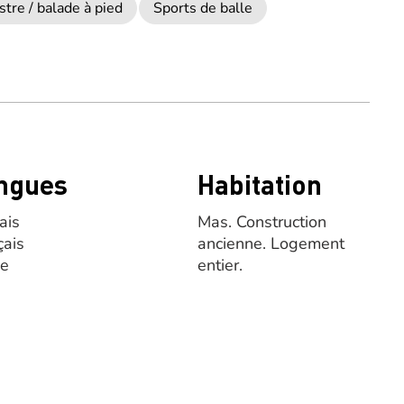
re / balade à pied
Sports de balle
ngues
Habitation
ais
Mas.
Construction
çais
ancienne.
Logement
se
entier.