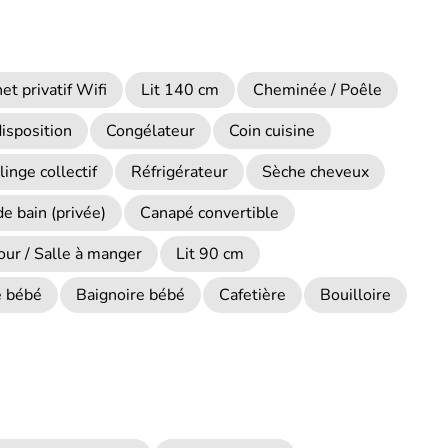
et privatif Wifi
Lit 140 cm
Cheminée / Poêle
disposition
Congélateur
Coin cuisine
linge collectif
Réfrigérateur
Sèche cheveux
de bain (privée)
Canapé convertible
our / Salle à manger
Lit 90 cm
e bébé
Baignoire bébé
Cafetière
Bouilloire