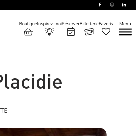
Boutique
Inspirez-moi
Réserver
Billetterie
Favoris
Menu
Placidie
ÎTE