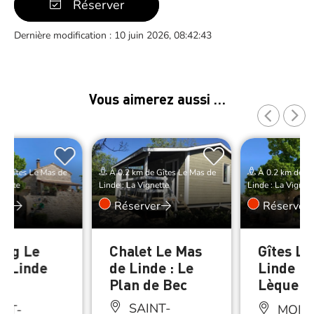
Réserver
Dernière modification : 10 juin 2026, 08:42:43
Vous aimerez aussi …
e Gîtes Le Mas de
À 0.2 km de Gîtes Le Mas de
À 0.2 km de Gî
gnette
Linde : La Vignette
Linde : La Vignett
er
Réserver
Réserver
ng Le
Chalet Le Mas
Gîtes Le
e Linde
de Linde : Le
Linde : 
Plan de Bec
Lèque
SAINT-
NT-
MONT