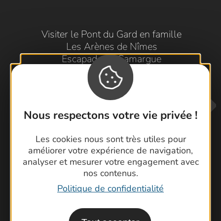
Visiter le Pont du Gard en famille
Les Arènes de Nîmes
Escapade en Camargue
Randonnée en Cévennes
Nous respectons votre vie privée !
Les cookies nous sont très utiles pour
améliorer votre expérience de navigation,
analyser et mesurer votre engagement avec
Contactez-nous !
nos contenus.
Foire aux questions
Politique de confidentialité
Brochures
Cartoguides et Topoguides