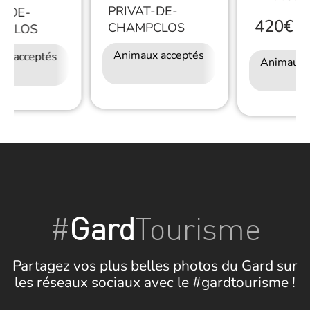
PRIVAT-DE-
T-DE-
420€
CHAMPCLOS
/
S
PCLOS
Animaux acceptés
Accès Internet
ux acceptés
Accès Internet
Restauration
Animaux 
Wifi
Wifi
#
Gard
Tourisme
Partagez vos plus belles photos du Gard sur
les réseaux sociaux avec le #gardtourisme !