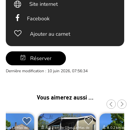
Site internet
Facebook
Ajouter au carnet
Réserver
Dernière modification : 10 juin 2026, 07:56:34
Vous aimerez aussi …
e Gîtes Le Mas de
À 0.2 km de Gîtes Le Mas de
À 0.2 km de Gî