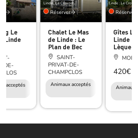
ouzet
Linde : Le Crouzet
Linde : Le Crouze
er
Réserver
Réserver
ng Le
Chalet Le Mas
Gîtes Le
e Linde
de Linde : Le
Linde : 
Plan de Bec
Lèque
SAINT-
NT-
MONT
PRIVAT-DE-
T-DE-
420€
CHAMPCLOS
/
S
PCLOS
Animaux acceptés
Accès Internet
ux acceptés
Accès Internet
Restauration
Animaux 
Wifi
Wifi