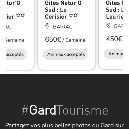
 Natur’O
Gites Natur’O
Gites Na
Sud : Le
Sud : Le
ndier
Cerisier
Laurier
BARJ
RJAC
BARJAC
450€
650€
/
S
/
Semaine
/
Semaine
Animaux 
ux acceptés
Restauration
Animaux acceptés
Restauration
#
Gard
Tourisme
Partagez vos plus belles photos du Gard sur