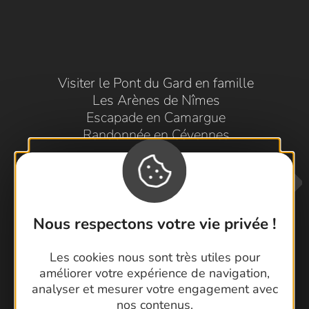
Visiter le Pont du Gard en famille
Les Arènes de Nîmes
Escapade en Camargue
Randonnée en Cévennes
Nous respectons votre vie privée !
Les cookies nous sont très utiles pour
améliorer votre expérience de navigation,
Contactez-nous !
analyser et mesurer votre engagement avec
Foire aux questions
nos contenus.