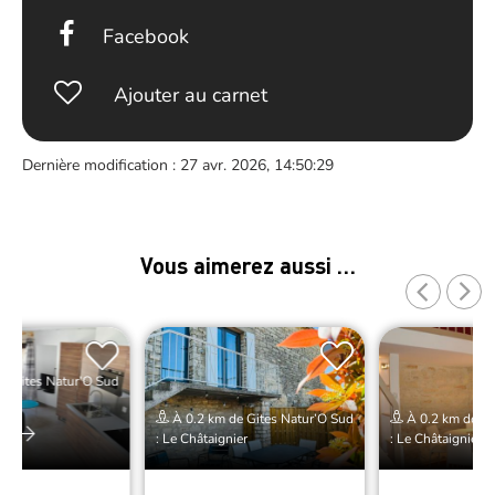
Facebook
Ajouter au carnet
Dernière modification : 27 avr. 2026, 14:50:29
Vous aimerez aussi …
e Gites Natur’O Sud
ier
À 0.2 km de Gites Natur’O Sud
À 0.2 km de Gi
er
: Le Châtaignier
: Le Châtaignier