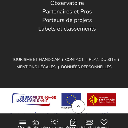
Observatoire
Partenaires et Pros
Porteurs de projets
Labels et classements
TOURISME ET HANDICAP
CONTACT
PLAN DU SITE
MENTIONS LÉGALES
DONNÉES PERSONNELLES
Projet cofinancé par le Fond Européen de Développement Régional
Menu
Boutique
Inspirez-moi
Réserver
Billetterie
Favoris