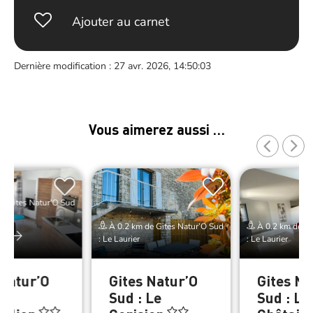
Ajouter au carnet
Dernière modification : 27 avr. 2026, 14:50:03
Vous aimerez aussi …
e Gites Natur’O Sud
À 0.2 km de Gites Natur’O Sud
À 0.2 km de Gi
er
: Le Laurier
: Le Laurier
 Natur’O
Gites Natur’O
Gites Na
Sud : Le
Sud : Le