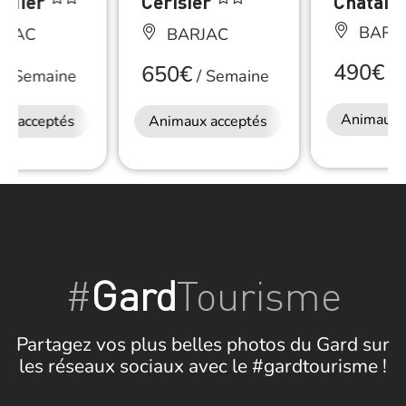
ndier
Cerisier
Châtaig
BARJ
RJAC
BARJAC
490€
650€
/
S
/
Semaine
/
Semaine
Animaux 
ux acceptés
Restauration
Animaux acceptés
Restauration
#
Gard
Tourisme
Partagez vos plus belles photos du Gard sur
les réseaux sociaux avec le #gardtourisme !