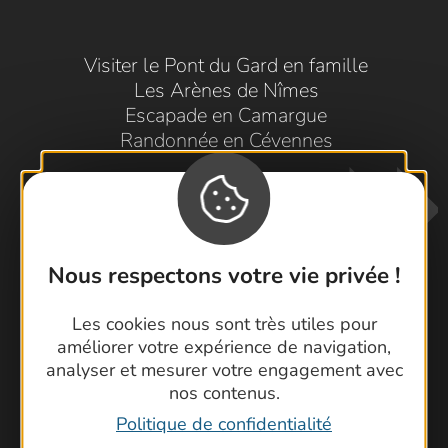
Visiter le Pont du Gard en famille
Les Arènes de Nîmes
Escapade en Camargue
Randonnée en Cévennes
Nous respectons votre vie privée !
Les cookies nous sont très utiles pour
Contactez-nous !
améliorer votre expérience de navigation,
analyser et mesurer votre engagement avec
Foire aux questions
nos contenus.
Brochures
Politique de confidentialité
Cartoguides et Topoguides