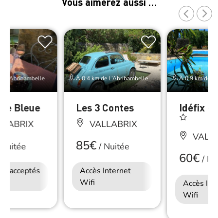
Vous aimerez aussi …
e L’Abribambelle
À 0.4 km de L’Abribambelle
À 0.9 km de L’
lle Bleue
Les 3 Contes
Idéfix – 
LLABRIX
VALLABRIX
VALLA
85€
Nuitée
/
Nuitée
60€
/
Nu
ux acceptés
Accès Internet
Accès Internet
Wifi
Wifi
Accès Int
Wifi