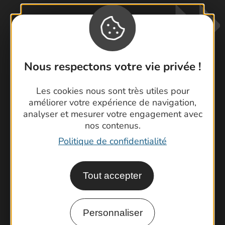
Nous respectons votre vie privée !
Les cookies nous sont très utiles pour
Contactez-nous !
améliorer votre expérience de navigation,
Foire aux questions
analyser et mesurer votre engagement avec
Brochures
nos contenus.
Cartoguides et Topoguides
Politique de confidentialité
Latitude Gard
Tout accepter
Personnaliser