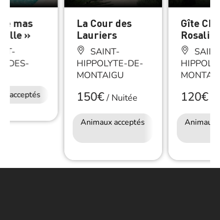
« le mas
La Cour des
Gîte Che
mille »
Lauriers
Rosalie
NT-
SAINT-
SAINT
R-DES-
HIPPOLYTE-DE-
HIPPOLY
S
MONTAIGU
MONTAI
150€
120€
ux acceptés
/
Nuitée
/
N
Animaux acceptés
Accès Internet
Animaux 
Wifi