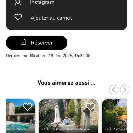
Instagram
Ajouter au carnet
Réserver
Dernière modification : 19 déc. 2025, 15:34:06
Vous aimerez aussi …
de Maison Pampa
À 1.5 km de Maison Pampa
À 2 km de Mai