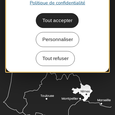
Politique de confidentialité
Contactez-nous !
Foire aux questions
Tout accepter
Brochures
Cartoguides et Topoguides
Personnaliser
Latitude Gard
Tout refuser