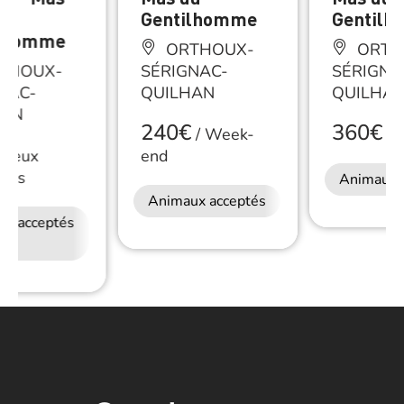
Gentilhomme
Gentil
ilhomme
ORTHOUX-
ORTH
THOUX-
SÉRIGNAC-
SÉRIGNA
NAC-
QUILHAN
QUILHA
HAN
240€
360€
/
Week-
/
S
Deux
end
nnes
Animaux 
Animaux acceptés
ux acceptés
Petit déjeuner
Accès Internet
Wifi