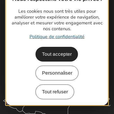
Contactez-nous !
Les cookies nous sont très utiles pour
Foire aux questions
améliorer votre expérience de navigation,
analyser et mesurer votre engagement avec
Brochures
nos contenus.
Cartoguides et Topoguides
Politique de confidentialité
Latitude Gard
Tout accepter
Personnaliser
Tout refuser