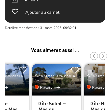
Ajouter au carnet
Dernière modification : 31 mars 2026, 09:32:01
Vous aimerez aussi …
e La Maison d’En
À 0.4 km de La Maison d’En
À 0.4 km de La
Bas
Bas
er
Réserver
Réserver
bre
Gîte Soleil –
Gîte Ro
es – Mas
Mas du
Mas du