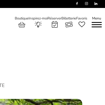
Boutique
Inspirez-moi
Réserver
Billetterie
Favoris
Menu
TE