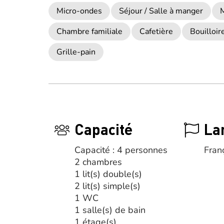
Micro-ondes
Séjour / Salle à manger
M
Chambre familiale
Cafetière
Bouilloir
Grille-pain
Capacité
La
Capacité : 4 personnes
Fran
2 chambres
1 lit(s) double(s)
2 lit(s) simple(s)
1 WC
1 salle(s) de bain
1 étage(s)