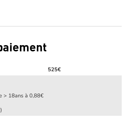
 paiement
525€
ne > 18ans à 0,88€
)