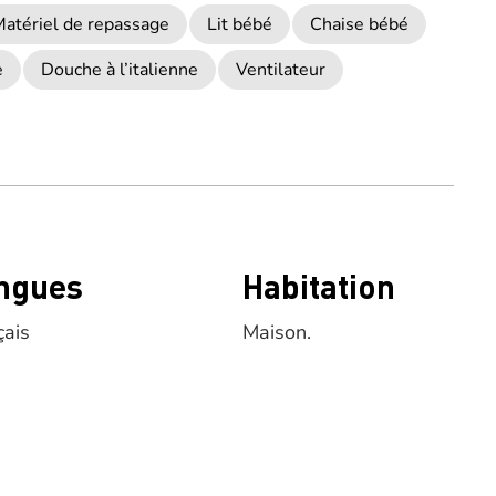
atériel de repassage
Lit bébé
Chaise bébé
e
Douche à l’italienne
Ventilateur
ngues
Habitation
çais
Maison.