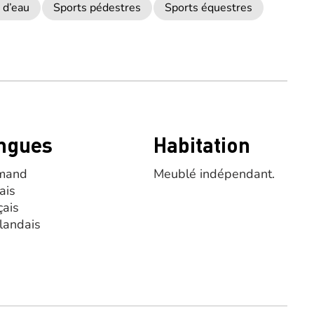
 d’eau
Sports pédestres
Sports équestres
ngues
Habitation
mand
Meublé indépendant.
ais
çais
landais