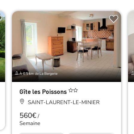
À 0.5 km de La Bergerie
Gîte les Poissons
SAINT-LAURENT-LE-MINIER
560€
/
Semaine