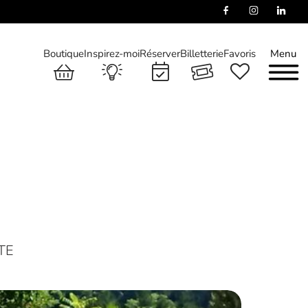
Boutique
Inspirez-moi
Réserver
Billetterie
Favoris
Menu
TE