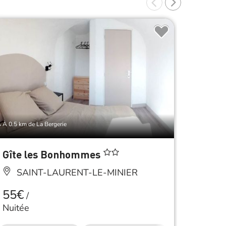
À 0.5 km de La Bergerie
À 0.6 km d
Gîte les Bonhommes
Les D
SAINT-LAURENT-LE-MINIER
SAI
55€
55€
/
/
Nuitée
Nuitée