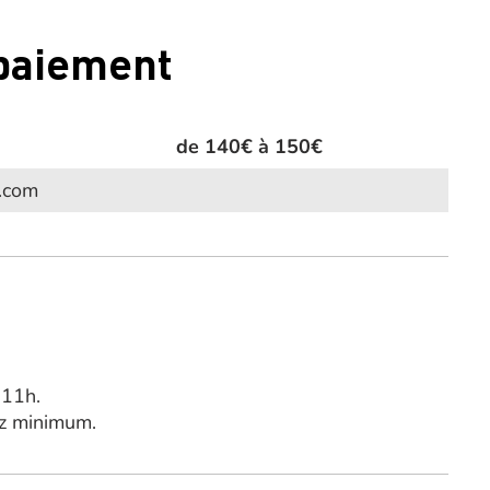
 paiement
de 140€ à 150€
g.com
 11h.
sz minimum.