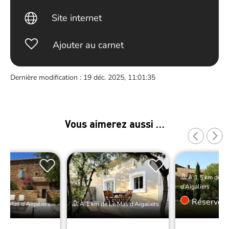
Site internet
Ajouter au carnet
Dernière modification : 19 déc. 2025, 11:01:35
Vous aimerez aussi …
À 1.5 km de L
d’Aigaliers
Réserver
Le Mas d’Aigaliers
À 1 km de Le Mas d’Aigaliers