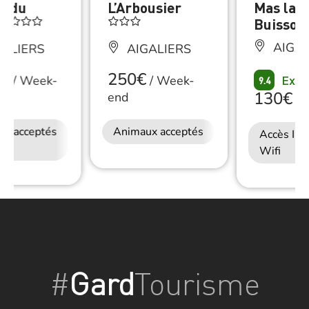
s du
L’Arbousier
Mas la
ès
Buisson
AIGAL
ALIERS
AIGALIERS
€
250€
Exce
/
Week-
/
Week-
9.4
130€
end
/
N
ux acceptés
Accès Internet
Animaux acceptés
Accès Int
Wifi
Wifi
#
Gard
Tourisme