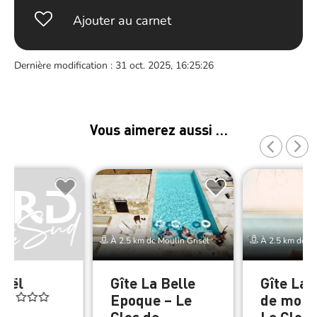
Ajouter au carnet
Dernière modification : 31 oct. 2025, 16:25:26
Vous aimerez aussi …
À 2.5 km de Moulin Grisel
À 2.5 km de Mo
Joël
Gîte La Belle
Gîte La 
el
Epoque – Le
de mon 
Clos de
Le Clos 