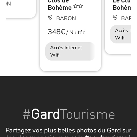
RON
Bohème
Bohèm
BARON
BARO
348€
Accès Int
/
Nuitée
Wifi
Accès Internet
Wifi
#
Gard
Tourisme
Partagez vos plus belles photos du Gard sur