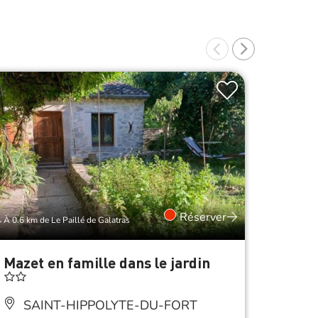
Réserver
À 0.6 km de Le Paillé de Galatras
À 0.9 km d
Mazet en famille dans le jardin
Chamb
SA
SAINT-HIPPOLYTE-DU-FORT
Accès 