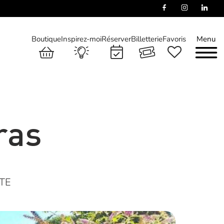
Boutique
Inspirez-moi
Réserver
Billetterie
Favoris
Menu
ras
TE