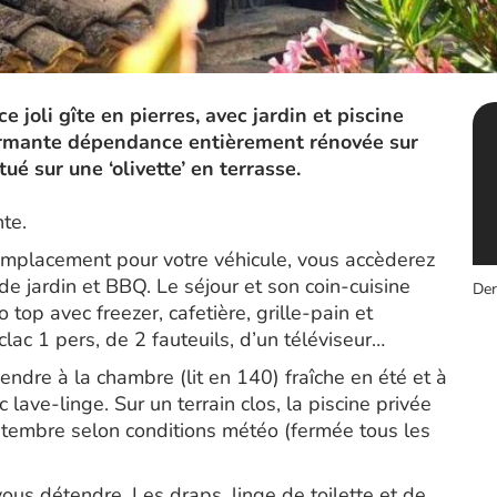
 joli gîte en pierres, avec jardin et piscine
harmante dépendance entièrement rénovée sur
tué sur une ‘olivette’ en terrasse.
te.
 emplacement pour votre véhicule, vous accèderez
 de jardin et BBQ. Le séjour et son coin-cuisine
Der
o top avec freezer, cafetière, grille-pain et
clac 1 pers, de 2 fauteuils, d’un téléviseur…
ndre à la chambre (lit en 140) fraîche en été et à
lave-linge. Sur un terrain clos, la piscine privée
tembre selon conditions météo (fermée tous les
vous détendre. Les draps, linge de toilette et de