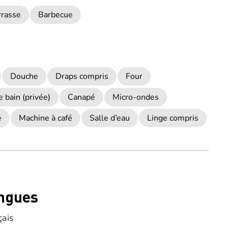
rrasse
Barbecue
Douche
Draps compris
Four
e bain (privée)
Canapé
Micro-ondes
e
Machine à café
Salle d’eau
Linge compris
ngues
çais