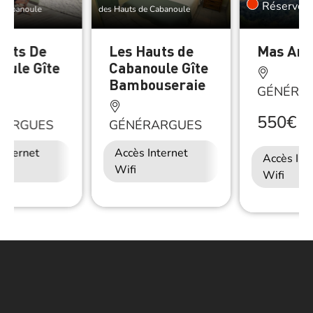
Réserver
 Cabanoule
des Hauts de Cabanoule
auts De
Les Hauts de
Mas Ana
oule Gîte
Cabanoule Gîte
s
Bambouseraie
GÉNÉRA
550€
/
N
RARGUES
GÉNÉRARGUES
Internet
Accès Internet
Accès Int
Wifi
Wifi