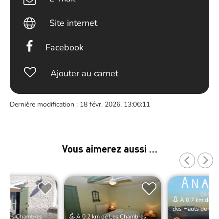
Site internet
Facebook
Ajouter au carnet
Dernière modification : 18 févr. 2026, 13:06:11
Vous aimerez aussi …
À 0.7 km de L
des Hauts de Cab
de Les Chambres
À 0.2 km de Les Chambres