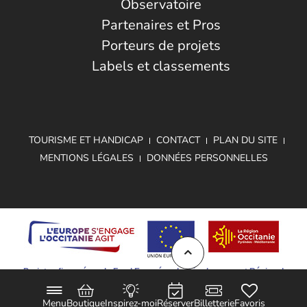
Observatoire
Partenaires et Pros
Porteurs de projets
Labels et classements
TOURISME ET HANDICAP
CONTACT
PLAN DU SITE
MENTIONS LÉGALES
DONNÉES PERSONNELLES
Projet cofinancé par le Fond Européen de Développement Régional
Menu
Boutique
Inspirez-moi
Réserver
Billetterie
Favoris