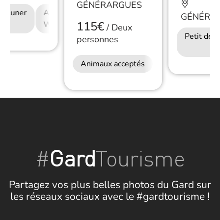
GÉNÉRARGUES
déjeuner
Accès Internet
GÉNÉRA
115€
Wifi
/
Deux
Petit déj
personnes
Animaux acceptés
#
Gard
Tourisme
Partagez vos plus belles photos du Gard sur
les réseaux sociaux avec le #gardtourisme !