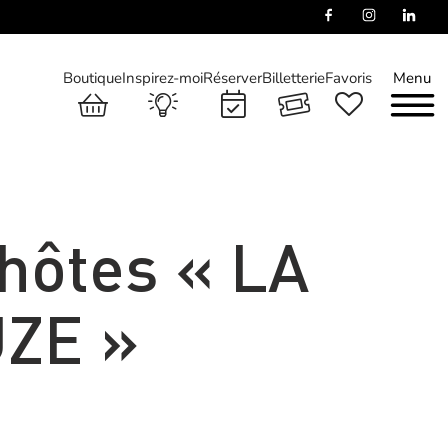
Boutique
Inspirez-moi
Réserver
Billetterie
Favoris
Menu
hôtes « LA
UZE »