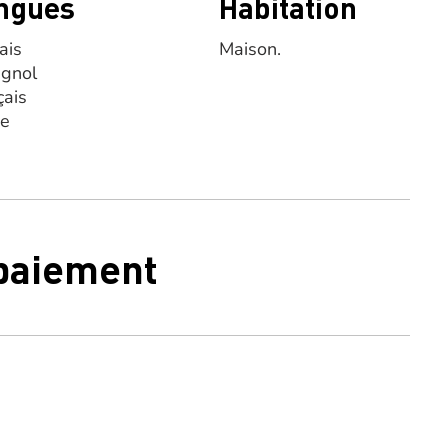
ngues
Habitation
ais
Maison.
gnol
çais
se
 paiement