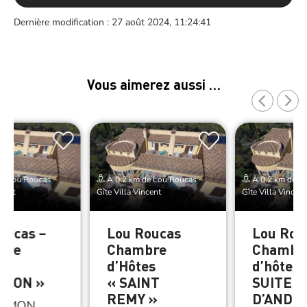
Dernière modification : 27 août 2024, 11:24:41
Vous aimerez aussi …
de Lou Roucas –
À 0.2 km de Lou Roucas –
À 0.2 km de Lo
ncent
Gîte Villa Vincent
Gîte Villa Vincent
oucas –
Lou Roucas
Lou Rou
bre
Chambre
Chambr
es
d’Hôtes
d’hôtes 
GNON »
« SAINT
SUITE P
REMY »
D’ANDU
AMON