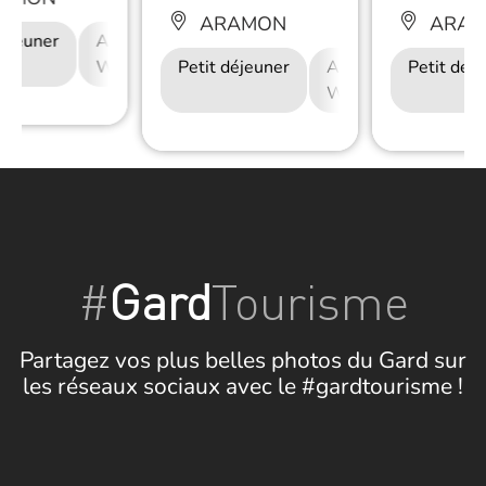
ARAMON
ARAM
déjeuner
Accès Internet
Wifi
Petit déjeuner
Accès Internet
Petit déj
Wifi
#
Gard
Tourisme
Partagez vos plus belles photos du Gard sur
les réseaux sociaux avec le #gardtourisme !