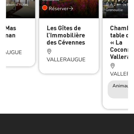
e Maison d’Hôtes
À 2 km de Mais
Réserver
e
Grenouille
du Mas
Les Gîtes de
Chambre
ignan
l’Immobilière
table d’
des Cévennes
« La
Coconni
ERAUGUE
Vallera
VALLERAUGUE
VALLER
Animaux 