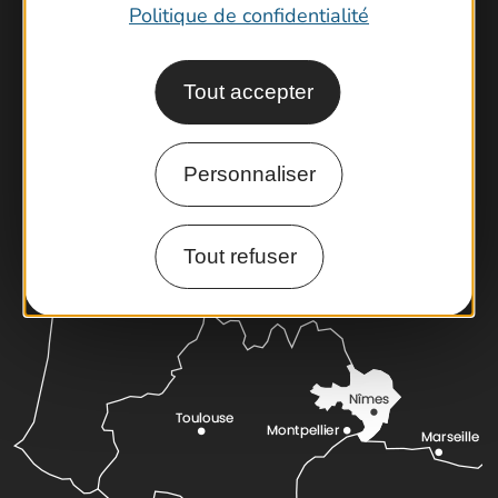
Politique de confidentialité
Contactez-nous !
Foire aux questions
Tout accepter
Brochures
Cartoguides et Topoguides
Personnaliser
Latitude Gard
Tout refuser