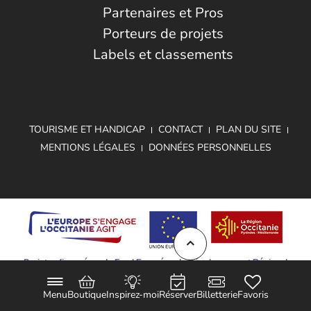
Partenaires et Pros
Porteurs de projets
Labels et classements
TOURISME ET HANDICAP
CONTACT
PLAN DU SITE
MENTIONS LÉGALES
DONNÉES PERSONNELLES
Projet cofinancé par le Fond Européen de Développement Régional
Menu
Boutique
Inspirez-moi
Réserver
Billetterie
Favoris