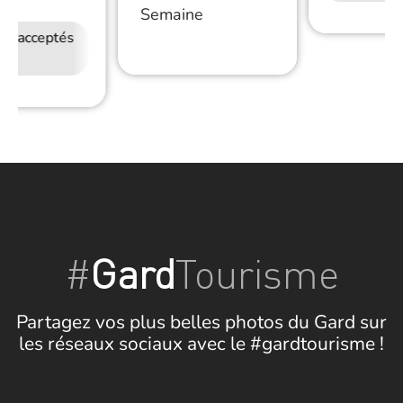
Semaine
ux acceptés
Accès Internet
Wifi
#
Gard
Tourisme
Partagez vos plus belles photos du Gard sur
les réseaux sociaux avec le #gardtourisme !