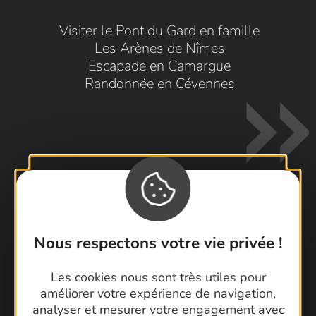
Visiter le Pont du Gard en famille
Les Arènes de Nîmes
Escapade en Camargue
Randonnée en Cévennes
Contactez-nous !
Nous respectons votre vie privée !
Foire aux questions
Brochures
Les cookies nous sont très utiles pour
Cartoguides et Topoguides
améliorer votre expérience de navigation,
analyser et mesurer votre engagement avec
Latitude Gard