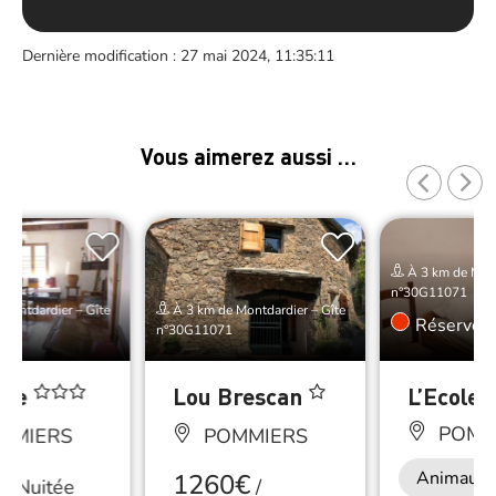
Dernière modification : 27 mai 2024, 11:35:11
Vous aimerez aussi …
À 3 km de Mont
n°30G11071
Montdardier – Gîte
À 3 km de Montdardier – Gîte
Réserver
n°30G11071
ède
Lou Brescan
L’Ecole
POMM
MMIERS
POMMIERS
Animaux 
1260€
/
Nuitée
/