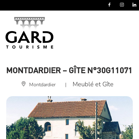
Panneau de gestion des cookies
MONTDARDIER – GÎTE N°30G11071
Meublé et Gîte
Montdardier
|