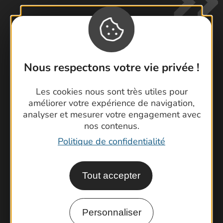
Nous respectons votre vie privée !
Contactez-nous !
Foire aux questions
Les cookies nous sont très utiles pour
Brochures
améliorer votre expérience de navigation,
analyser et mesurer votre engagement avec
Cartoguides et Topoguides
nos contenus.
Latitude Gard
Politique de confidentialité
Tout accepter
Personnaliser