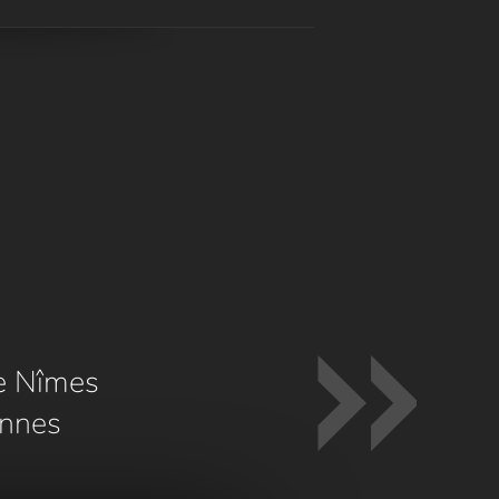
e Nîmes
nnes