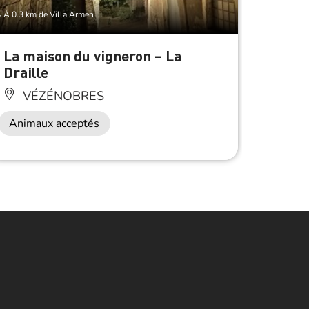
À 0.3 km de Villa Armen
À 0.3 km d
La maison du vigneron – La
Entre
Draille
VÉ
VÉZÉNOBRES
270
Animaux acceptés
Semai
Anima