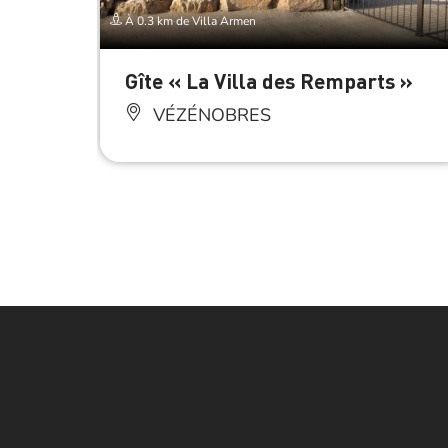
À 0.3 km de Villa Armen
Gîte « La Villa des Remparts »
VÉZÉNOBRES