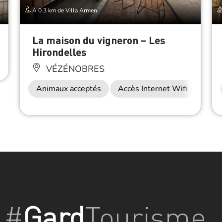
À 0.3 km de Villa Armen
La maison du vigneron – Les
Hirondelles
VÉZÉNOBRES
Animaux acceptés
Accès Internet Wifi
#
Gard
Tourisme