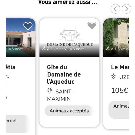
Vous aimerez aussi …
e Villa Sunset
À 1 km de Villa Sunset
À 1.5 km de Vi
Ucétia
Gîte du
Le Mas 
Domaine de
NT-
UZÈS
l’Aqueduc
IN
105€
/
N
SAINT-
€
/
MAXIMIN
ne
Animaux 
Animaux acceptés
Internet