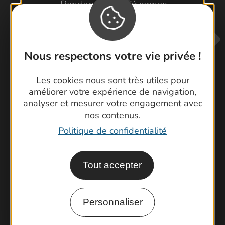
Randonnée en Cévennes
Nous respectons votre vie privée !
Les cookies nous sont très utiles pour
améliorer votre expérience de navigation,
analyser et mesurer votre engagement avec
Contactez-nous !
nos contenus.
Foire aux questions
Politique de confidentialité
Brochures
Cartoguides et Topoguides
Tout accepter
Latitude Gard
Personnaliser