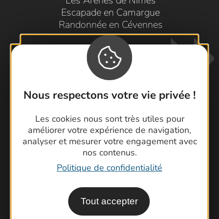
Les Arènes de Nîmes
Escapade en Camargue
Randonnée en Cévennes
Nous respectons votre vie privée !
Les cookies nous sont très utiles pour
Contactez-nous !
améliorer votre expérience de navigation,
Foire aux questions
analyser et mesurer votre engagement avec
nos contenus.
Brochures
Politique de confidentialité
Cartoguides et Topoguides
Latitude Gard
Tout accepter