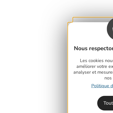
Nous respecton
Les cookies nous
améliorer votre e
analyser et mesure
nos
Politique d
Tout